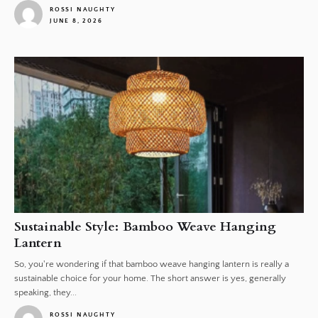
ROSSI NAUGHTY
JUNE 8, 2026
1
Sustainable Style: Bamboo Weave Hanging
Lantern
So, you're wondering if that bamboo weave hanging lantern is really a
sustainable choice for your home. The short answer is yes, generally
speaking, they...
ROSSI NAUGHTY