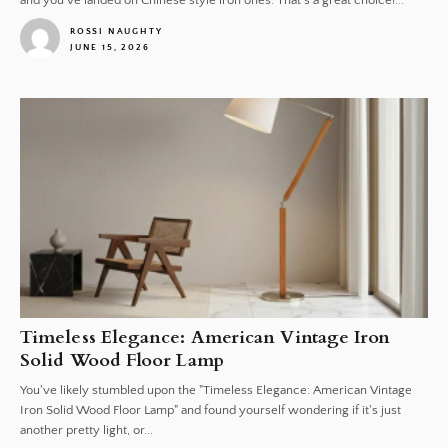
and you've landed on Chinese style iron ones. That's a great choice!...
ROSSI NAUGHTY
JUNE 15, 2026
1
Timeless Elegance: American Vintage Iron
Solid Wood Floor Lamp
You've likely stumbled upon the "Timeless Elegance: American Vintage
Iron Solid Wood Floor Lamp" and found yourself wondering if it's just
another pretty light, or...