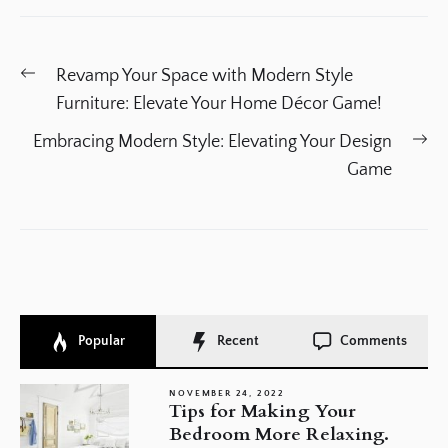
Post
Previous
Revamp Your Space with Modern Style
navigation
post:
Furniture: Elevate Your Home Décor Game!
Ne
Embracing Modern Style: Elevating Your Design
po
Game
Popular
Recent
Comments
NOVEMBER 24, 2022
Tips for Making Your
Bedroom More Relaxing.