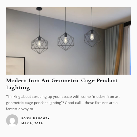
Modern Iron Art Geometric Cage Pendant
Lighting
Thinking about sprucing up your space with some "modern iron art
geometric cage pendant lighting"? Good call – these fixtures are a
fantastic way to...
ROSSI NAUGHTY
MAY 6, 2026
1