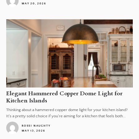
MAY 20, 2026
1
Elegant Hammered Copper Dome Light for
Kitchen Islands
Thinking about a hammered copper dome light for your kitchen island?
It's a pretty solid choice if you're aiming for a kitchen that feels both...
ROSSI NAUGHTY
MAY 13, 2026
1