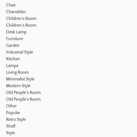
Chair
Chandelier
Children's Room
Children's Room
Desk Lamp
Furniture
Garden
Industrial Style
Kitchen
Lamps
Living Room
Minimalist Style
Modern Style
Old People's Room
Old People's Room
Other
Popular
Retro Style
Shelf
Style