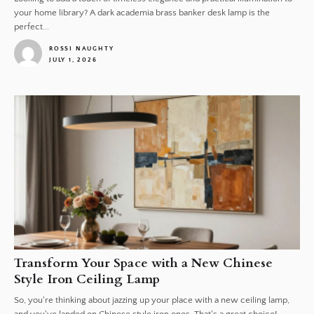
your home library? A dark academia brass banker desk lamp is the
perfect...
ROSSI NAUGHTY
JULY 1, 2026
1
Transform Your Space with a New Chinese
Style Iron Ceiling Lamp
So, you're thinking about jazzing up your place with a new ceiling lamp,