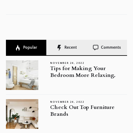
po
Popular
Recent
Comments
NOVEMBER 24, 2022
Tips for Making Your
Bedroom More Relaxing.
NOVEMBER 24, 2022
Check Out Top Furniture
Brands