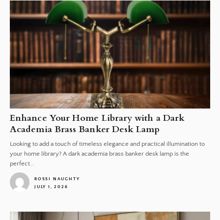
Enhance Your Home Library with a Dark
Academia Brass Banker Desk Lamp
Looking to add a touch of timeless elegance and practical illumination to
your home library? A dark academia brass banker desk lamp is the
perfect...
ROSSI NAUGHTY
JULY 1, 2026
1