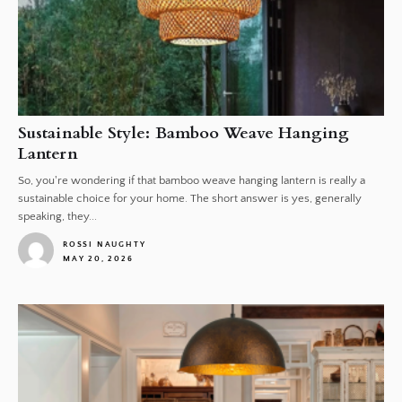
Sustainable Style: Bamboo Weave Hanging
Lantern
So, you're wondering if that bamboo weave hanging lantern is really a
sustainable choice for your home. The short answer is yes, generally
speaking, they...
ROSSI NAUGHTY
MAY 20, 2026
1