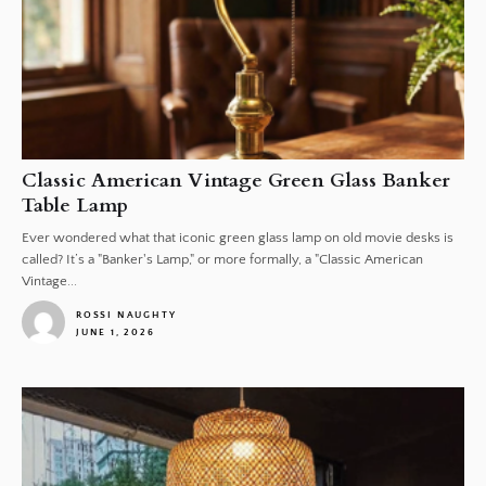
Classic American Vintage Green Glass Banker
Table Lamp
Ever wondered what that iconic green glass lamp on old movie desks is
called? It’s a "Banker's Lamp," or more formally, a "Classic American
Vintage...
ROSSI NAUGHTY
JUNE 1, 2026
1