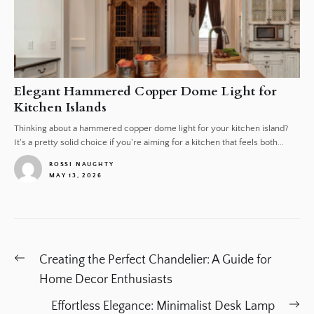
Elegant Hammered Copper Dome Light for
Kitchen Islands
Thinking about a hammered copper dome light for your kitchen island?
It's a pretty solid choice if you're aiming for a kitchen that feels both...
ROSSI NAUGHTY
MAY 13, 2026
1
Post
Previous
Creating the Perfect Chandelier: A Guide for
navigation
post:
Home Decor Enthusiasts
Ne
Effortless Elegance: Minimalist Desk Lamp